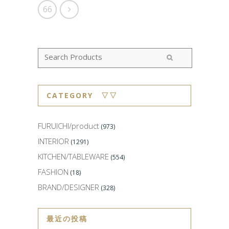
66
CATEGORY ▽▽
FURUICHI/product
(973)
INTERIOR
(1291)
KITCHEN/TABLEWARE
(554)
FASHION
(18)
BRAND/DESIGNER
(328)
最近の投稿