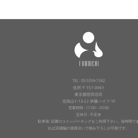
TEL : 03-5356-7362
住所:〒157-0061
東京都世田谷区
北烏山1-13-22 伊藤ハイツ 1F
営業時間 : 11:00～20:00
定休日 : 不定休
駐車場: 近隣のコインパーキングをご利用下さい。短時間で
れば店鋪脇の道路沿いで積み下ろしが可能です。