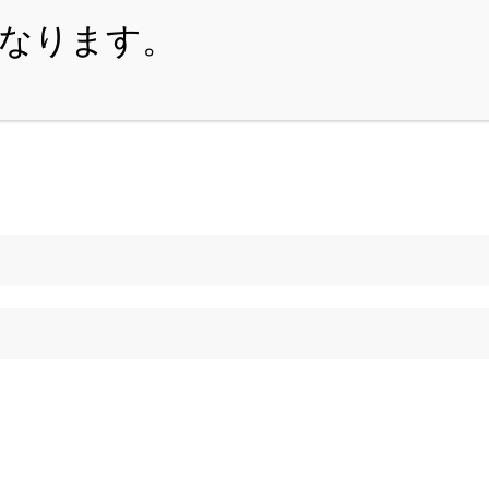
・ITEM
・SHOPPING-GUIDE
・REUSE
・NE