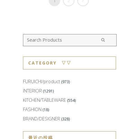
1
2
CATEGORY ▽▽
FURUICHI/product
(973)
INTERIOR
(1291)
KITCHEN/TABLEWARE
(554)
FASHION
(18)
BRAND/DESIGNER
(328)
最近の投稿