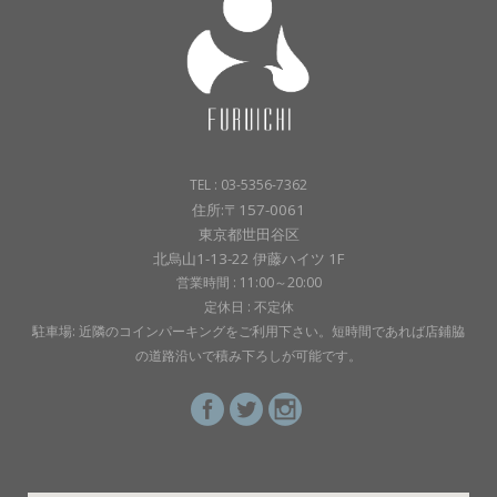
TEL : 03-5356-7362
住所:〒157-0061
東京都世田谷区
北烏山1-13-22 伊藤ハイツ 1F
営業時間 : 11:00～20:00
定休日 : 不定休
駐車場: 近隣のコインパーキングをご利用下さい。短時間であれば店鋪脇
の道路沿いで積み下ろしが可能です。