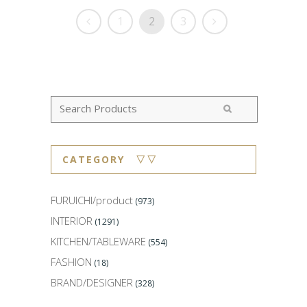
1
2
3
CATEGORY ▽▽
FURUICHI/product
(973)
INTERIOR
(1291)
KITCHEN/TABLEWARE
(554)
FASHION
(18)
BRAND/DESIGNER
(328)