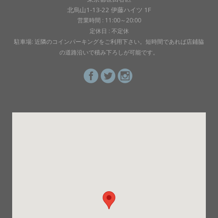
北烏山1-13-22 伊藤ハイツ 1F
営業時間 : 11:00～20:00
定休日 : 不定休
駐車場: 近隣のコインパーキングをご利用下さい。短時間であれば店鋪脇
の道路沿いで積み下ろしが可能です。