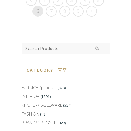
1
2
3
4
5
6
7
8
9
CATEGORY ▽▽
FURUICHI/product
(973)
INTERIOR
(1291)
KITCHEN/TABLEWARE
(554)
FASHION
(18)
BRAND/DESIGNER
(328)