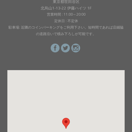
東京都世田谷区
北烏山1-13-22 伊藤ハイツ 1F
営業時間 : 11:00～20:00
定休日 : 不定休
駐車場: 近隣のコインパーキングをご利用下さい。短時間であれば店鋪脇
の道路沿いで積み下ろしが可能です。