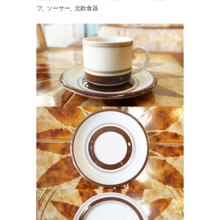
プ
,
ソーサー
,
北欧食器