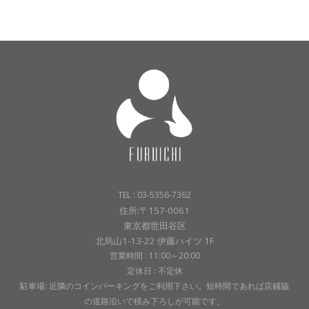
TEL : 03-5356-7362
住所:〒157-0061
東京都世田谷区
北烏山1-13-22 伊藤ハイツ 1F
営業時間 : 11:00～20:00
定休日 : 不定休
駐車場: 近隣のコインパーキングをご利用下さい。短時間であれば店鋪脇
の道路沿いで積み下ろしが可能です。