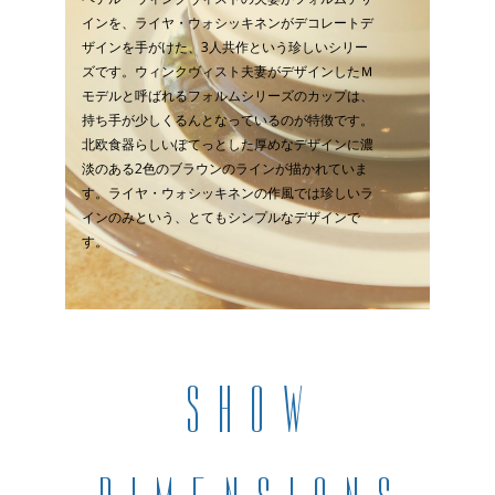
インを、ライヤ・ウォシッキネンがデコレートデ
ザインを手がけた、
3
人共作という珍しいシリー
ズです。
ウィンクヴィスト夫妻がデザインしたＭ
モデルと呼ばれるフォルムシリーズのカップは、
持ち手が少しくるんとなっているのが特徴です。
北欧食器らしいぽてっとした厚めなデザインに濃
淡のある
2
色のブラウンのラインが描かれていま
す。
ライヤ・ウォシッキネンの作風では珍しいラ
インのみという、とてもシンプルなデザインで
す。