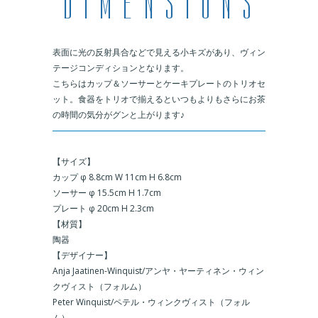
表面に光の反射具合などで見える小キズがあり、ヴィン
テージコンディションとなります。
こちらはカップ＆ソーサーとケーキプレートのトリオセ
ット。食器をトリオで揃えるといつもよりもさらにお茶
の時間の気分がグンと上がります
♪
＿
【サイズ】
カップ φ 8.8cm W 11cm H 6.8cm
ソーサー
φ 15.5cm H 1.7cm
プレート
φ 20cm H 2.3cm
【材質】
陶器
【デザイナー】
Anja Jaatinen-Winquist/アンヤ・ヤーティネン・ウィン
クヴィスト（フォルム）
Peter Winquist/
ペテル・ウィンクヴィスト（フォル
ム）