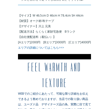
＿
【サイズ】W 46.5cm D 46cm H 78.4cm SH 44cm
【材質】オーク材/布テープ
【デザイナー】川上 元美
【配送方法】らくらく家財宅急便 Bランク
【自社便配送料（着払い）】
[Aエリア]2000円 [Bエリア]3000円 [Cエリア]4000円
エリアの詳細についてはこちら>>>
※
FEEL WARMTH AND
TEXTURE
WEBでのご紹介にあたって、可能な限り詳細をお伝え
できるよう努めておりますが、当店での取り扱い商品
は、ユーズド品 デザイナーズ品の為、実際に目で見て