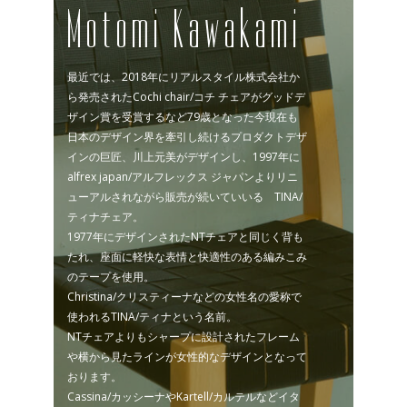
Motomi Kawakami
最近では、2018年にリアルスタイル株式会社か
ら発売されたCochi chair/コチ チェアがグッドデ
ザイン賞を受賞するなど79歳となった今現在も
日本のデザイン界を牽引し続けるプロダクトデザ
インの巨匠、川上元美がデザインし、1997年に
alfrex japan/アルフレックス ジャパンよりリニ
ューアルされながら販売が続いていいる TINA/
ティナチェア。
1977年にデザインされたNTチェアと同じく背も
たれ、座面に軽快な表情と快適性のある編みこみ
のテープを使用。
Christina/クリスティーナなどの女性名の愛称で
使われるTINA/ティナという名前。
NTチェアよりもシャープに設計されたフレーム
や横から見たラインが女性的なデザインとなって
おります。
Cassina/カッシーナやKartell/カルテルなどイタ