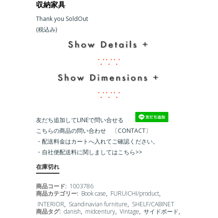
収納家具
Thank you SoldOut
(税込み)
∵∵∵
∵∵∵
友だち追加してLINEで問い合せる
こちらの商品の問い合わせ 〔CONTACT〕
・配送料金はカートへ入れてご確認ください。
・
自社便配送料に関しましてはこちら>>
在庫切れ
商品コード:
1003786
商品カテゴリー:
Book case
,
FURUICHI/product
,
INTERIOR
,
Scandinavian furniture
,
SHELF/CABINET
商品タグ:
danish
,
midcentury
,
Vintage
,
サイドボード
,