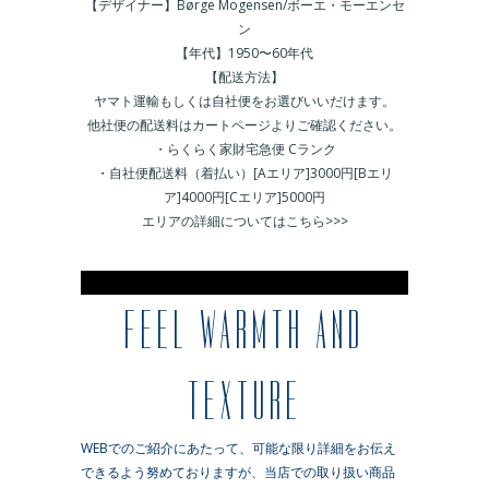
【デザイナー】Børge Mogensen/
ボーエ・モーエンセ
ン
【年代】1950〜60年代
【配送方法】
ヤマト運輸もしくは自社便をお選びいいだけます。
他社便の配送料はカートページよりご確認ください。
・らくらく家財宅急便 Cランク
・自社便配送料（着払い）[Aエリア]3000円[Bエリ
ア]4000円[Cエリア]5000円
エリアの詳細についてはこちら>>>
※
FEEL WARMTH AND
TEXTURE
WEBでのご紹介にあたって、可能な限り詳細をお伝え
できるよう努めておりますが、当店での取り扱い商品