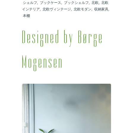
シェルフ
,
ブックケース
,
ブックシェルフ
,
北欧
,
北欧
インテリア
,
北欧ヴィンテージ
,
北欧モダン
,
収納家具
,
本棚
Designed by Børge
Mogensen