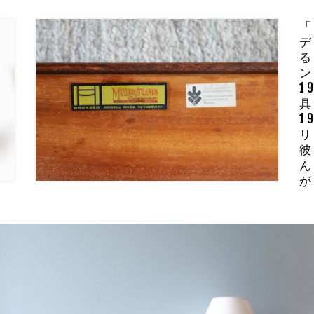
「
デ
る
ン
1
具
1
リ
彼
ん
が