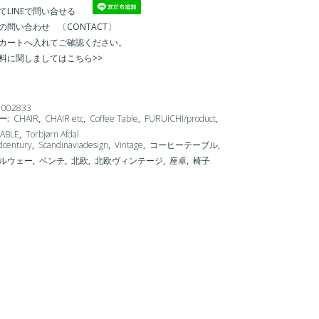
てLINEで問い合せる
の問い合わせ 〔CONTACT〕
カートへ入れてご確認ください。
料に関しましてはこちら>>
1002833
ー:
CHAIR
,
CHAIR etc
,
Coffee Table
,
FURUICHI/product
,
ABLE
,
Torbjørn Afdal
dcentury
,
Scandinaviadesign
,
Vintage
,
コーヒーテーブル
,
ルウェー
,
ベンチ
,
北欧
,
北欧ヴィンテージ
,
座卓
,
椅子