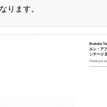
・ITEM
・SHOPPING-GUIDE
・REUSE
・NE
Bruksbo 
ルン・アフ
ンテージ 
Thank you S
——————