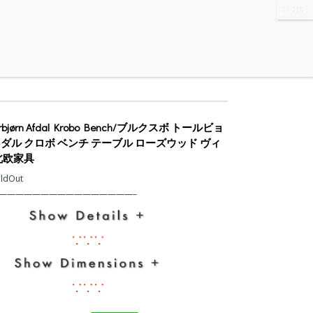
WS
・ABOUT
・CONTACT
Torbjørn Afdal Krobo Bench/ブルクスボ トールビョ
ダル クロボ ベンチ テーブル ローズウッド ヴィ
北欧家具
oldOut
————————————————–
∵∵∵
∵∵∵