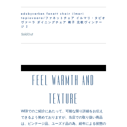
edsbyverken fanett chair ilmari
tapiovaara/ファネットチェア イルマリ・タピオ
ヴァーラ ダイニングチェア 椅子 北欧ヴィンテー
ジ 2
SoldOut
※
FEEL WARMTH AND
TEXTURE
WEBでのご紹介にあたって、可能な限り詳細をお伝え
できるよう努めておりますが、当店での取り扱い商品
は、ビンテージ品、ユーズド品の為、経年による状態の