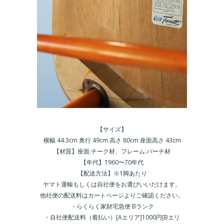
【サイズ】
横幅 44.3cm 奥行 49cm 高さ 80cm 座面高さ 43cm
【材質】座面:チーク材、フレーム:バーチ材
【年代】1960〜70年代
【配送方法】※1脚あたり
ヤマト運輸もしくは自社便をお選びいいだけます。
他社便の配送料はカートページよりご確認ください。
・らくらく家財宅急便 Bランク
・自社便配送料（着払い）[Aエリア]1000円[Bエリ