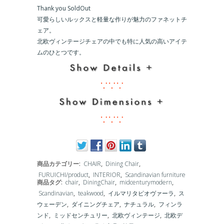
Thank you SoldOut
可愛らしいルックスと軽量な作りが魅力のファネットチ
ェア。
北欧ヴィンテージチェアの中でも特に人気の高いアイテ
ムのひとつです。
∵∵∵
∵∵∵
商品カテゴリー:
CHAIR
,
Dining Chair
,
FURUICHI/product
,
INTERIOR
,
Scandinavian furniture
商品タグ:
chair
,
DiningChair
,
midcenturymodern
,
Scandinavian
,
teakwood
,
イルマリタピオヴァーラ
,
ス
ウェーデン
,
ダイニングチェア
,
ナチュラル
,
フィンラ
ンド
,
ミッドセンチュリー
,
北欧ヴィンテージ
,
北欧デ