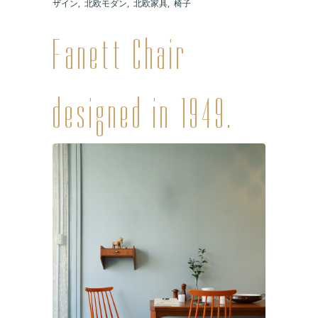
ザイン
,
北欧モダン
,
北欧家具
,
椅子
Fanett Chair
designed in 1949.