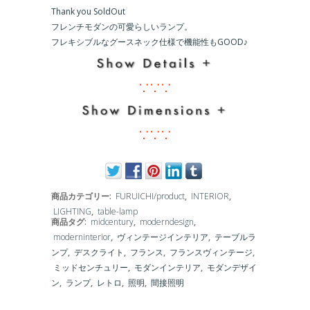
Thank you SoldOut
フレンチモダンの可愛らしいランプ。
フレキシブルなグースネック仕様で機能性もGOOD♪
∵∵∵
∵∵∵
商品カテゴリー:
FURUICHI/product
,
INTERIOR
,
LIGHTING
,
table-lamp
商品タグ:
midcentury
,
moderndesign
,
moderninterior
,
ヴィンテージインテリア
,
テーブルラ
ンプ
,
デスクライト
,
フランス
,
フランスヴィンテージ
,
ミッドセンチュリー
,
モダンインテリア
,
モダンデザイ
ン
,
ランプ
,
レトロ
,
照明
,
間接照明