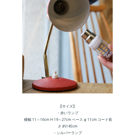
【サイズ】
・赤いランプ
横幅 11～16cm H 19～27cm ベース φ 11cm コード長
さ 約145cm
・シルバーランプ