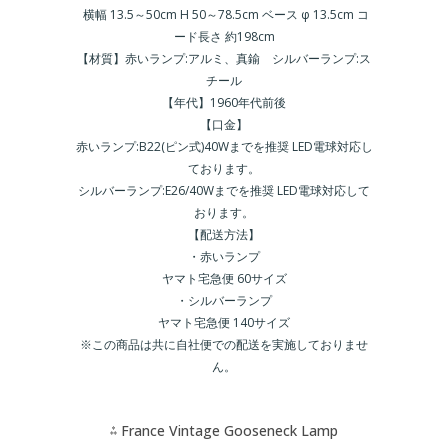
横幅 13.5～50cm H 50～78.5cm ベース φ 13.5cm コ
ード長さ 約198cm
【材質】赤いランプ:アルミ、真鍮 シルバーランプ:ス
チール
【年代】1960年代前後
【口金】
赤いランプ:B22(ピン式)40Wまでを推奨 LED電球対応し
ております。
シルバーランプ:E26/40Wまでを推奨 LED電球対応して
おります。
【配送方法】
・赤いランプ
ヤマト宅急便 60サイズ
・シルバーランプ
ヤマト宅急便 140サイズ
※この商品は共に自社便での配送を実施しておりませ
ん。
⁂ France Vintage Gooseneck Lamp