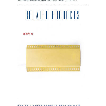
RELATED PRODUCTS
在庫切れ
danish vintage hamalux bedside wall