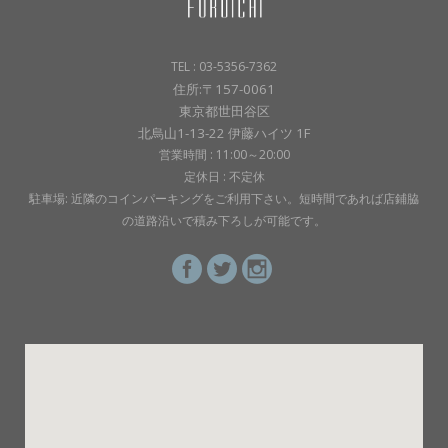
TEL : 03-5356-7362
住所:〒157-0061
東京都世田谷区
北烏山1-13-22 伊藤ハイツ 1F
営業時間 : 11:00～20:00
定休日 : 不定休
駐車場: 近隣のコインパーキングをご利用下さい。短時間であれば店鋪脇
の道路沿いで積み下ろしが可能です。