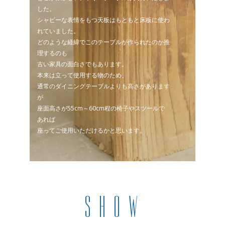
した。
シャビーな表情をもつ天板はもともと床板に使わ
れていました。
どのような経緯でこのテーブルが作られたのか推
理するのも
古い家具の面白さでもあります。
本来は立って使用する物のため、
通常のダイニングテーブルよりも高さがあります
が
座面高さが55cm～60cm程の椅子やスツールで
あれば
座ってご使用いただけるかと思います。