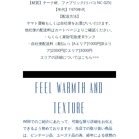
【材質】チーク材、ファブリック(リバコ NC-025)
【年代】1970年代
【配送方法】
ヤマト運輸もしくは自社便をお選びいいだけます。
他社便の配送料はカートページよりご確認ください。
・らくらく家財宅急便 Bランク
・自社便配送料（着払い）[Aエリア]1000円[Bエリ
ア]2000円[Cエリア]3000円
エリアの詳細についてはこちら>>>
※
FEEL WARMTH AND
TEXTURE
WEBでのご紹介にあたって、可能な限り詳細をお伝え
できるよう努めておりますが、当店での取り扱い商品
は、ビンテージ品、ユーズド品の為、経年による状態の