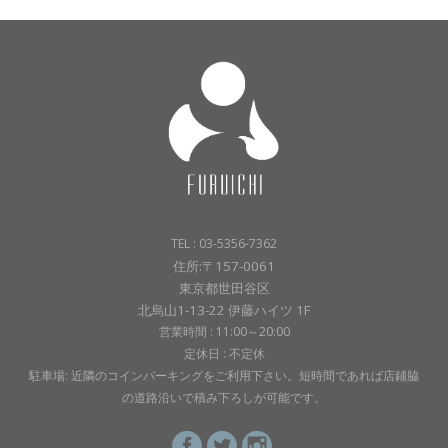
TEL : 03-5356-7362
住所:〒157-0061
東京都世田谷区
北烏山1-13-22 伊藤ハイツ 1F
営業時間 : 11:00～20:00
定休日 : 不定休
駐車場: 近隣のコインパーキングをご利用下さい。短時間であれば店鋪脇
の道路沿いで積み下ろしが可能です。