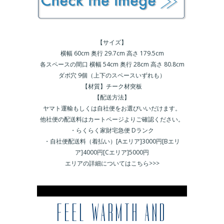
【サイズ】
横幅 60cm 奥行 29.7cm 高さ 179.5cm
各スペースの間口 横幅 54cm 奥行 28cm 高さ 80.8cm
ダボ穴 9個（上下のスペースいずれも）
【材質】チーク材突板
【配送方法】
ヤマト運輸もしくは自社便をお選びいいだけます。
他社便の配送料はカートページよりご確認ください。
・らくらく家財宅急便 Dランク
・自社便配送料（着払い）[Aエリア]3000円[Bエリ
ア]4000円[Cエリア]5000円
エリアの詳細についてはこちら>>>
※
FEEL WARMTH AND