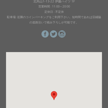
北烏山1-13-22 伊藤ハイツ 1F
営業時間 : 11:00～20:00
定休日 : 不定休
駐車場: 近隣のコインパーキングをご利用下さい。短時間であれば店鋪脇
の道路沿いで積み下ろしが可能です。