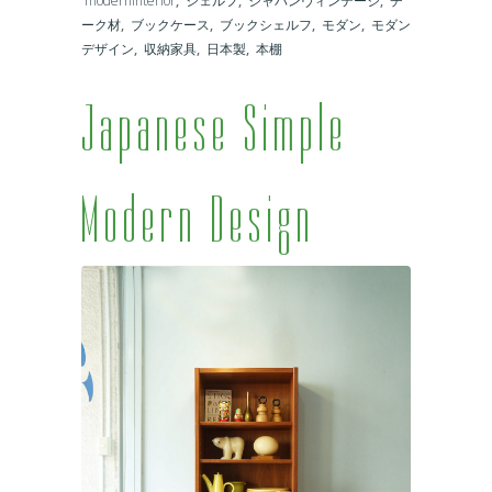
moderninterior
,
シェルフ
,
ジャパンヴィンテージ
,
チ
ーク材
,
ブックケース
,
ブックシェルフ
,
モダン
,
モダン
デザイン
,
収納家具
,
日本製
,
本棚
Japanese Simple
Modern Design