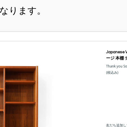
・ITEM
・SHOPPING-GUIDE
・REUSE
・NE
Japanese
ージ 本棚
Thank you S
(税込み)
友だち追加し