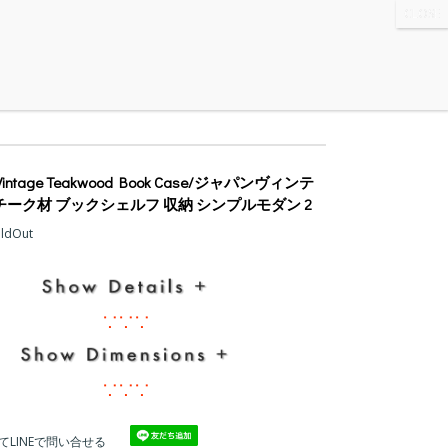
WS
・ABOUT
・CONTACT
 Vintage Teakwood Book Case/ジャパンヴィンテ
 チーク材 ブックシェルフ 収納 シンプルモダン 2
oldOut
∵∵∵
∵∵∵
てLINEで問い合せる