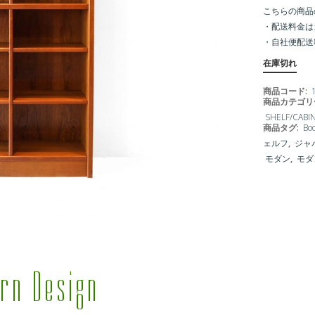
こちらの商品
・配送料金は
・
自社便配送
在庫切れ
商品コード:
商品カテゴリ
SHELF/CABI
商品タグ:
Bo
ェルフ
,
ジャ
モダン
,
モダ
rn Design