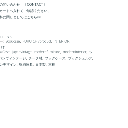
の問い合わせ 〔CONTACT〕
カートへ入れてご確認ください。
料に関しましてはこちら>>
1003609
ー:
Book case
,
FURUICHI/product
,
INTERIOR
,
NET
okCase
,
japanvintage
,
modernfurniture
,
moderninterior
,
シ
パンヴィンテージ
,
チーク材
,
ブックケース
,
ブックシェルフ
,
ンデザイン
,
収納家具
,
日本製
,
本棚