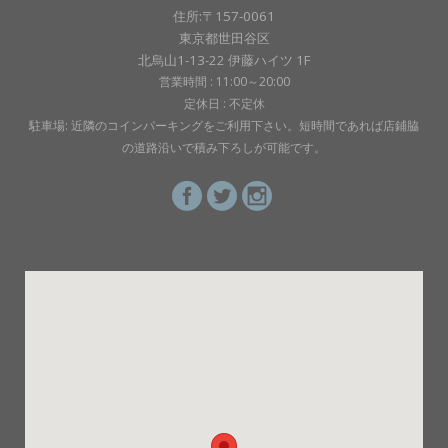
住所:〒157-0061
東京都世田谷区
北烏山1-13-22 伊藤ハイツ 1F
営業時間 : 11:00～20:00
定休日 : 不定休
駐車場: 近隣のコインパーキングをご利用下さい。短時間であれば店鋪脇
の道路沿いで積み下ろしが可能です。