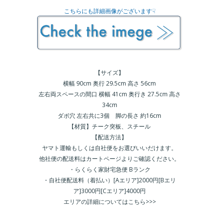
こちらにも詳細画像がございます☟
【サイズ】
横幅 90cm 奥行 29.5cm 高さ 56cm
左右両スペースの間口 横幅 41cm 奥行き 27.5cm 高さ
34cm
ダボ穴 左右共に3個 脚の長さ 約16cm
【材質】チーク突板、スチール
【配送方法】
ヤマト運輸もしくは自社便をお選びいいだけます。
他社便の配送料はカートページよりご確認ください。
・らくらく家財宅急便 Bランク
・自社便配送料（着払い）[Aエリア]2000円[Bエリ
ア]3000円[Cエリア]4000円
エリアの詳細についてはこちら>>>