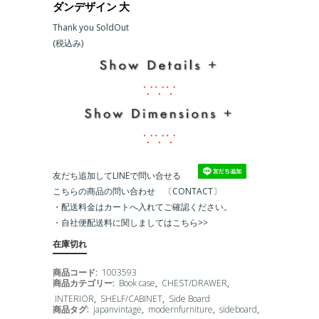
ダンデザイン 大
Thank you SoldOut
(税込み)
∵∵∵
∵∵∵
友だち追加してLINEで問い合せる
こちらの商品の問い合わせ 〔CONTACT〕
・配送料金はカートへ入れてご確認ください。
・
自社便配送料に関しましてはこちら>>
在庫切れ
商品コード:
1003593
商品カテゴリー:
Book case
,
CHEST/DRAWER
,
INTERIOR
,
SHELF/CABINET
,
Side Board
商品タグ:
japanvintage
,
modernfurniture
,
sideboard
,