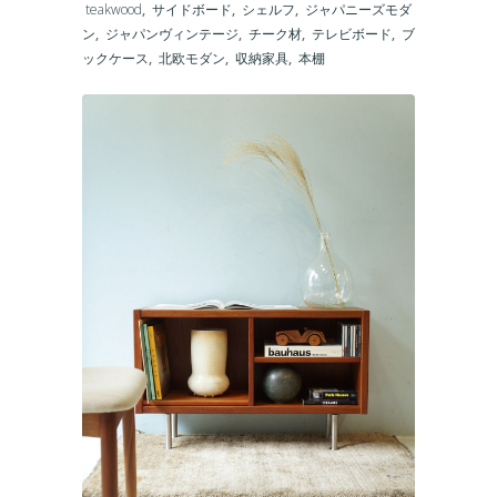
teakwood
,
サイドボード
,
シェルフ
,
ジャパニーズモダ
ン
,
ジャパンヴィンテージ
,
チーク材
,
テレビボード
,
ブ
ックケース
,
北欧モダン
,
収納家具
,
本棚