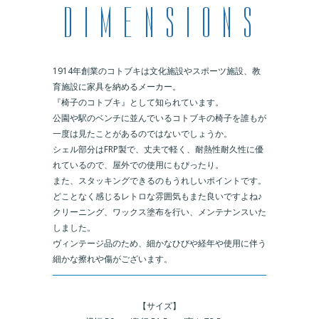
1914年創業のコトブキは文化施設やスポーツ施設、教
育施設に家具を納めるメーカー。
『椅子のコトブキ』として知られています。
公園や駅のベンチに並んでいるコトブキの椅子を誰もが
一度は見たことがあるのではないでしょうか。
シェル部分はFRP製で、丈夫で軽く、耐熱性耐久性に優
れているので、屋外での使用にもぴったり。
また、スタッキングできるのもうれしいポイントです。
どことなく感じるレトロな雰囲気もまた良いですよね♪
クリーニング、ワックス塗布を行い、メンテナンスいた
しました。
ヴィンテージ品のため、細かなひびや経年や使用に伴う
細かな擦れや傷がございます。
＿
【サイズ】