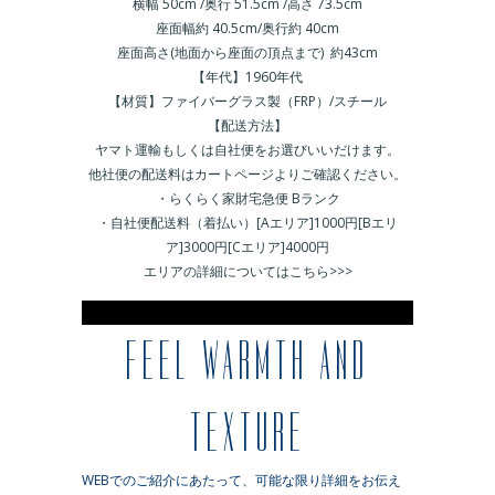
横幅 50cm /奥行 51.5cm /高さ 73.5cm
座面幅約 40.5cm/奥行約 40cm
座面高さ(地面から座面の頂点まで) 約43cm
【年代】1960年代
【材質】ファイバーグラス製（FRP）/スチール
【配送方法】
ヤマト運輸もしくは自社便をお選びいいだけます。
他社便の配送料はカートページよりご確認ください。
・らくらく家財宅急便 Bランク
・自社便配送料（着払い）[Aエリア]1000円[Bエリ
ア]3000円[Cエリア]4000円
エリアの詳細についてはこちら>>>
※
FEEL WARMTH AND
TEXTURE
WEBでのご紹介にあたって、可能な限り詳細をお伝え