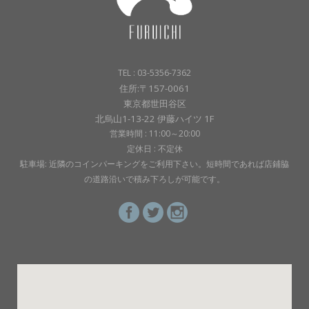
TEL : 03-5356-7362
住所:〒157-0061
東京都世田谷区
北烏山1-13-22 伊藤ハイツ 1F
営業時間 : 11:00～20:00
定休日 : 不定休
駐車場: 近隣のコインパーキングをご利用下さい。短時間であれば店鋪脇
の道路沿いで積み下ろしが可能です。