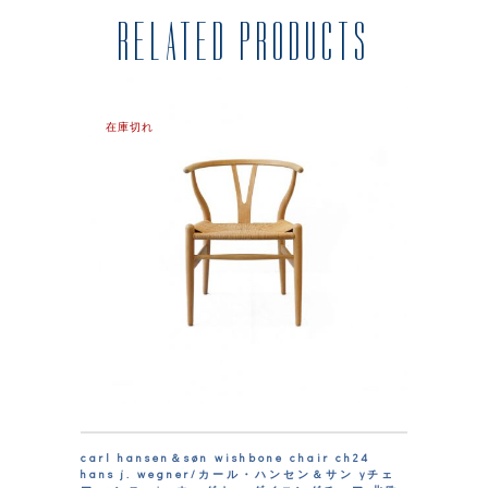
RELATED PRODUCTS
在庫切れ
carl hansen＆søn wishbone chair ch24
hans j. wegner/カール・ハンセン＆サン yチェ