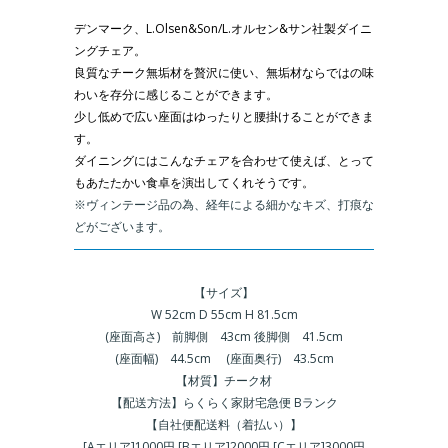
デンマーク、L.Olsen&Son/L.オルセン&サン社製ダイニ
ングチェア。
良質なチーク無垢材を贅沢に使い、無垢材ならではの味
わいを存分に感じることができます。
少し低めで広い座面はゆったりと腰掛けることができま
す。
ダイニングにはこんなチェアを合わせて使えば、とって
もあたたかい食卓を演出してくれそうです。
※ヴィンテージ品の為、経年による細かなキズ、打痕な
どがございます。
＿
【サイズ】
W 52cm D 55cm H 81.5cm
(座面高さ) 前脚側 43cm 後脚側 41.5cm
(座面幅) 44.5cm (座面奥行) 43.5cm
【材質】チーク材
【配送方法】らくらく家財宅急便 Bランク
【自社便配送料（着払い）】
[Aエリア]1000円 [Bエリア]2000円 [Cエリア]3000円