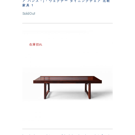
ア ハンス・j・ウェグナー ダイニングチェア 北欧
家具 1
SoldOut
在庫切れ