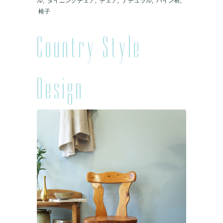
ル
,
ダイニングチェア
,
チェア
,
ナチュラル
,
パイン材
,
椅子
Country Style
Design