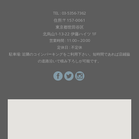
TEL : 03-5356-7362
住所:〒157-0061
東京都世田谷区
北烏山1-13-22 伊藤ハイツ 1F
営業時間 : 11:00～20:00
定休日 : 不定休
駐車場: 近隣のコインパーキングをご利用下さい。短時間であれば店鋪脇
の道路沿いで積み下ろしが可能です。