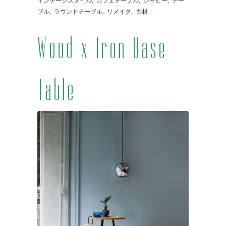
ィンテージスタイル
,
カフェテーブル
,
シャビー
,
テー
ブル
,
ラウンドテーブル
,
リメイク
,
古材
Wood x Iron Base
Table