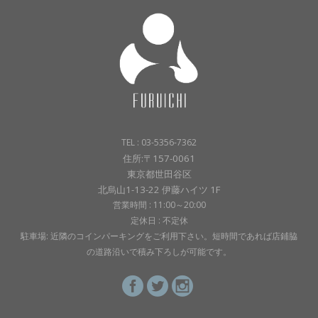
TEL : 03-5356-7362
住所:〒157-0061
東京都世田谷区
北烏山1-13-22 伊藤ハイツ 1F
営業時間 : 11:00～20:00
定休日 : 不定休
駐車場: 近隣のコインパーキングをご利用下さい。短時間であれば店鋪脇
の道路沿いで積み下ろしが可能です。