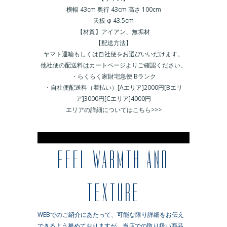
横幅 43cm 奥行 43cm 高さ 100cm
天板 φ 43.5cm
【材質】アイアン、無垢材
【配送方法】
ヤマト運輸もしくは自社便をお選びいいだけます。
他社便の配送料はカートページよりご確認ください。
・らくらく家財宅急便 Bランク
・自社便配送料（着払い）[Aエリア]2000円[Bエリ
ア]3000円[Cエリア]4000円
エリアの詳細についてはこちら>>>
※
FEEL WARMTH AND
TEXTURE
WEBでのご紹介にあたって、可能な限り詳細をお伝え
できるよう努めておりますが、当店での取り扱い商品