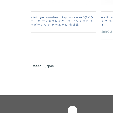
vintage wooden display case/ヴィン
antiq
テージ ディスプレイケース インテリア シ
ンク 
ャビーシック ナチュラル 古道具
3
SoldOut
Made
Japan