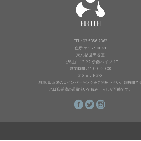
TEL : 03-5356-7362
住所:〒157-0061
東京都世田谷区
北烏山1-13-22 伊藤ハイツ 1F
営業時間 : 11:00～20:00
定休日 : 不定休
駐車場: 近隣のコインパーキングをご利用下さい。短時間で
れば店鋪脇の道路沿いで積み下ろしが可能です。