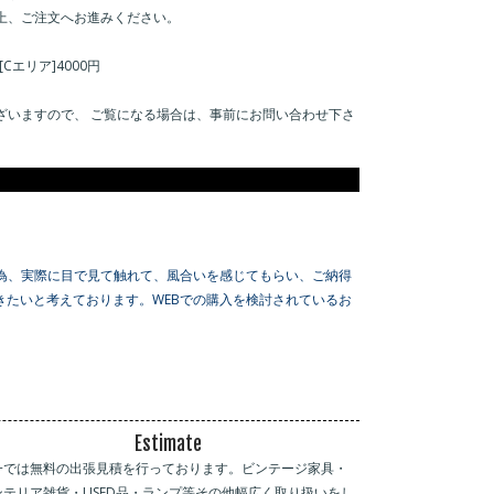
上、ご注文へお進みください。
[Cエリア]4000円
ざいますので、 ご覧になる場合は、事前にお問い合わせ下さ
為、実際に目で見て触れて、風合いを感じてもらい、ご納得
たいと考えております。WEBでの購入を検討されているお
Estimate
一では無料の出張見積を行っております。ビンテージ家具・
ンテリア雑貨・USED品・ランプ等その他幅広く取り扱いをし