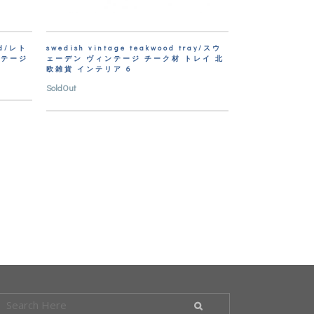
nd/レト
swedish vintage teakwood tray/スウ
ンテージ
ェーデン ヴィンテージ チーク材 トレイ 北
欧雑貨 インテリア 6
SoldOut