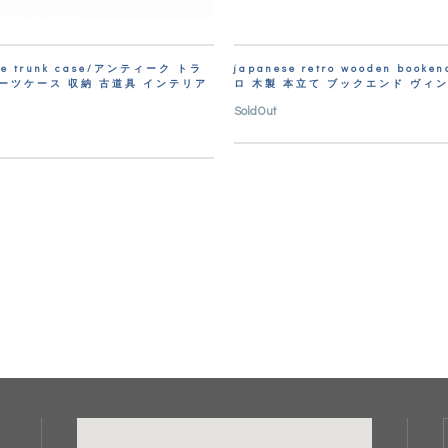
ue trunk case/アンティーク トラ
japanese retro wooden booke
スーツケース 収納 古道具 インテリア
ロ 木製 本立て ブックエンド ヴィ
SoldOut