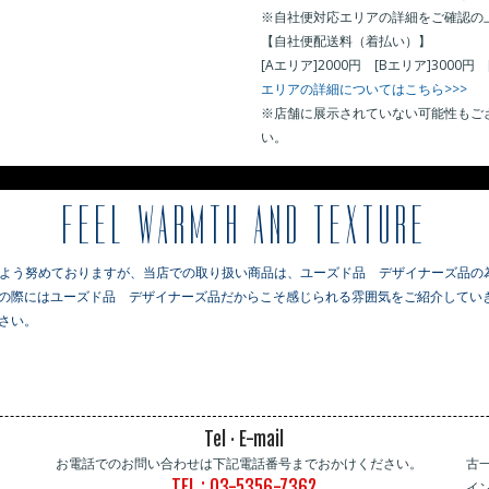
※自社便対応エリアの詳細をご確認の
【自社便配送料（着払い）】
[Aエリア]2000円 [Bエリア]3000円 
エリアの詳細についてはこちら>>>
※店舗に展示されていない可能性もご
い。
※
FEEL WARMTH AND TEXTURE
るよう努めておりますが、当店での取り扱い商品は、ユーズド品 デザイナーズ品の
の際にはユーズド品 デザイナーズ品だからこそ感じられる雰囲気をご紹介していき
さい。
Tel · E-mail
お電話でのお問い合わせは下記電話番号までおかけください。
古
TEL : 03-5356-7362
イ