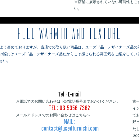
※店舗に展示されていない可能性もご
い。
※
FEEL WARMTH AND TEXTURE
るよう努めておりますが、当店での取り扱い商品は、ユーズド品 デザイナーズ品の
の際にはユーズド品 デザイナーズ品だからこそ感じられる雰囲気をご紹介していき
さい。
Tel · E-mail
お電話でのお問い合わせは下記電話番号までおかけください。
古
TEL : 03-5356-7362
イ
メールアドレスでのお問い合わせはこちらへ
て
MAIL :
野
contact@usedfuruichi.com
た
03