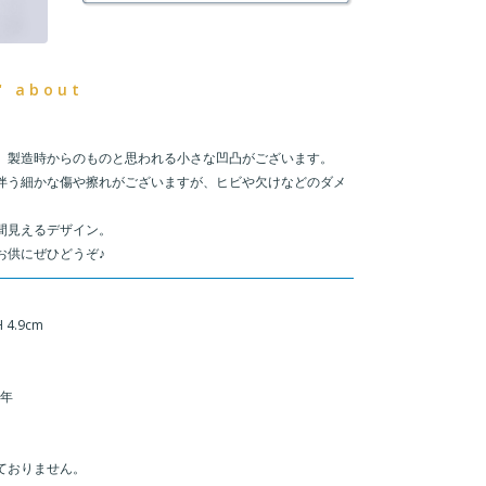
" about
、製造時からのものと思われる小さな凹凸がございます。
伴う細かな傷や擦れがございますが、ヒビや欠けなどのダメ
間見えるデザイン。
お供にぜひどうぞ♪
 4.9cm
1年
ておりません。