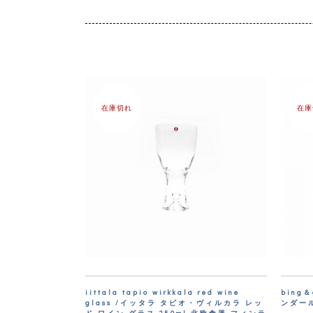
在庫切れ
在庫
iittala tapio wirkkala red wine
bing
glass /イッタラ タピオ・ヴィルカラ レッ
ンダール