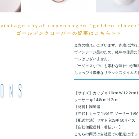
 vintage royal copenhagen "golden clover
ゴールデンクローバーの記事はこちら＞＞
金彩の擦れがございます。糸底に汚れ
ヴィンテージ品のため、経年や使用に
ージはございません。
ゴージャスな中にも素朴な味わいが垣
ちょっぴり優雅なリラックスタイムの
＿
【サイズ】カップ φ 10cm W 12.2cm H
ソーサー φ 14.8cm H 2cm
【材質】陶磁器
【年代】カップ 1961年 ソーサー 196
【配送方法】ヤマト宅急便 60サイズ
【自社便配送料（着払い）】
こちらの商品は自社便での配送は行っ