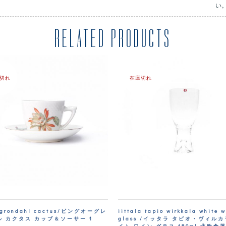
い
RELATED PRODUCTS
切れ
在庫切れ
＆grondahl cactus/ビングオーグレ
iittala tapio wirkkala white 
 カクタス カップ＆ソーサー 1
glass /イッタラ タピオ・ヴィルカ