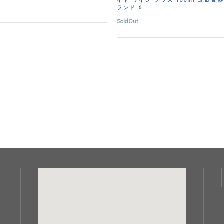
イト ワイン グラス 180ml 北欧食
ランド 6
SoldOut