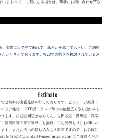
ざいますので、 ご覧になる場合は、事前にお問い合わせ下さ
為、実際に目で見て触れて、風合いを感じてもらい、ご納得
たいと考えております。WEBでの購入を検討されているお
Estimate
一では無料の出張見積を行っております。ビンテージ家具・
ンテリア雑貨・USED品・ランプ等その他幅広く取り扱いをし
おります。杉並区周辺はもちろん、世田谷区・目黒区・武蔵
市・新宿区等の東京近郊にも無料にてお見積もりにお伺いい
します。またお店への持ち込みも大歓迎ですので、お気軽に
-5356-7362又はcontact@usedfuruichi.comにご連絡くださ