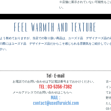
※店舗に展示されていない可能性もご
い。
※
FEEL WARMTH AND TEXTURE
るよう努めておりますが、当店での取り扱い商品は、ユーズド品 デザイナーズ品の
の際にはユーズド品 デザイナーズ品だからこそ感じられる雰囲気をご紹介していき
さい。
Tel · E-mail
お電話でのお問い合わせは下記電話番号までおかけください。
古
TEL : 03-5356-7362
イ
メールアドレスでのお問い合わせはこちらへ
て
MAIL :
野
contact@usedfuruichi.com
た
03