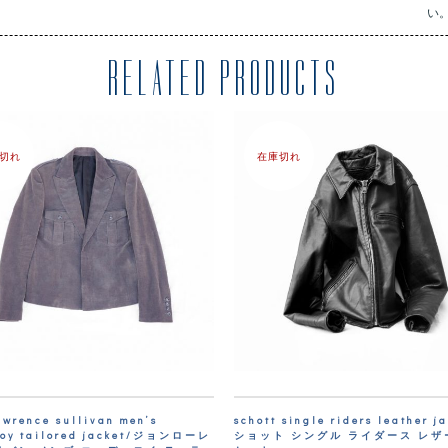
い
RELATED PRODUCTS
切れ
在庫切れ
awrence sullivan men’s
schott single riders leather j
roy tailored jacket/ジョンローレ
ショット シングル ライダース レザ