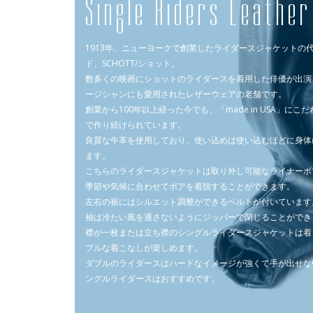
Single Riders Leathe
1913年、ニューヨークで創業したライダースジャケットの
ド、SCHOTT/ショット。
数多くの映画にショットのライダースを着用した俳優が出演
ージシャンにも愛用されたレザーウェアの老舗です。
創業から100年以上経った今でも、「made in USA」に
で作り続けられています。
良質な牛革を使用しており、使い込めば使い込むほどに身体
ます。
こちらのライダースジャケットは取り外し可能なライナーボ
季節や気候に合わせてボアを着脱することができます。
左右の裾にはシルエット調整ができるベルトが付いています
袖は冷たい風を通さないようにジッパーで閉じることができ
襟が一枚または立ち襟のシングルライダースジャケットは着
プルな着こなしが楽しめます。
ダブルのライダースはハードなイメージが強くて手が出せな
ングルライダースはおすすめです。