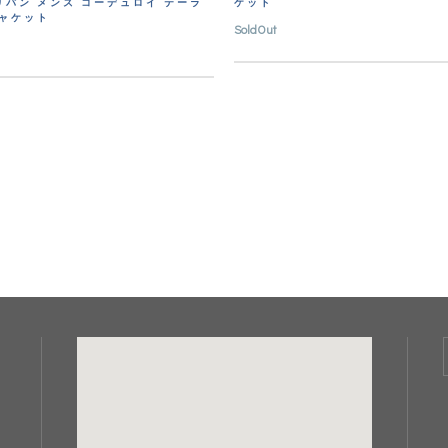
リバン メンズ コーデュロイ テーラ
ケット
ジャケット
SoldOut