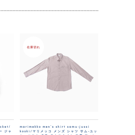
。
在庫切れ
acket/
marimekko men’s shirt samu-jussi
ー ジャ
koski/マリメッコ メンズ シャツ サム-ユッ