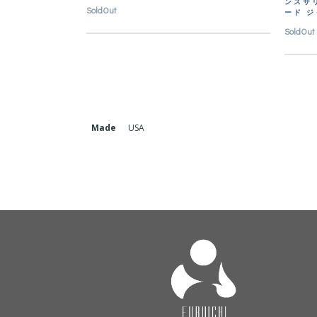
ンスサ
SoldOut
ード 
SoldOut
Made
USA