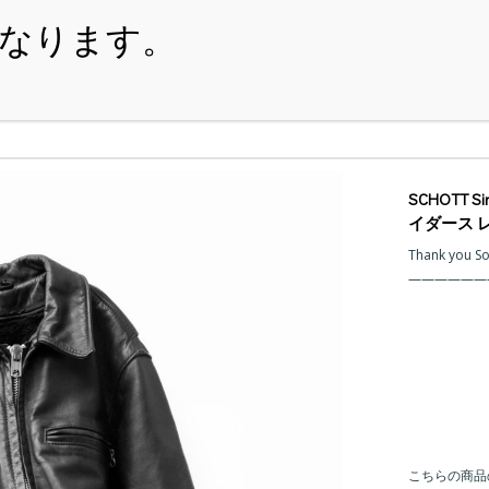
・ITEM
・SHOPPING-GUIDE
・REUSE
・NE
SCHOTT S
イダース 
Thank you S
こちらの商品