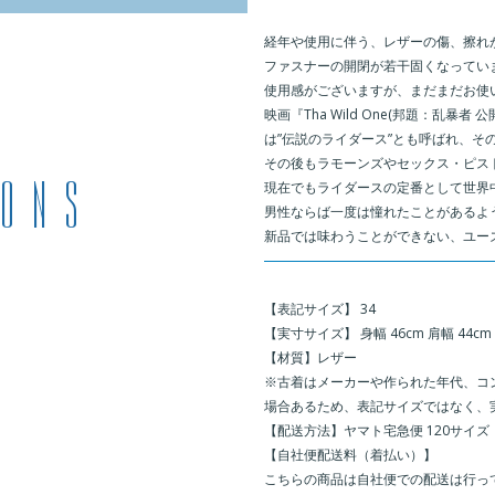
経年や使用に伴う、レザーの傷、擦れ
ファスナーの開閉が若干固くなってい
使用感がございますが、まだまだお使
映画『Tha Wild One(邦題：乱暴
は”伝説のライダース”とも呼ばれ、そ
その後もラモーンズやセックス・ピス
現在でもライダースの定番として世界
男性ならば一度は憧れたことがあるよ
新品では味わうことができない、ユー
＿
【表記サイズ】 34
【実寸サイズ】 身幅 46cm 肩幅 44cm 
【材質】レザー
※古着はメーカーや作られた年代、コ
場合あるため、表記サイズではなく、
【配送方法】ヤマト宅急便 120サイズ
【自社便配送料（着払い）】
こちらの商品は自社便での配送は行っ