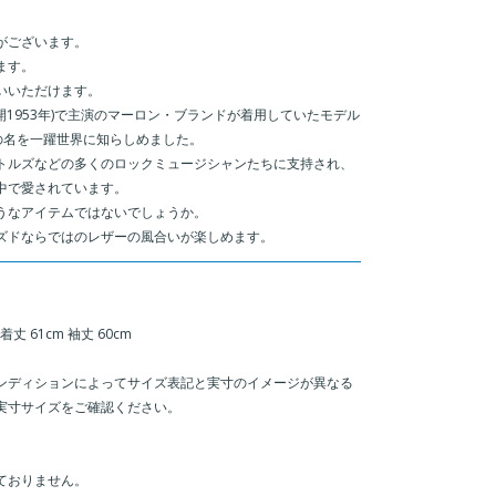
がございます。
ます。
いいただけます。
者 公開1953年)で主演のマーロン・ブランドが着用していたモデル
の名を一躍世界に知らしめました。
トルズなどの多くのロックミュージシャンたちに支持され、
中で愛されています。
うなアイテムではないでしょうか。
ズドならではのレザーの風合いが楽しめます。
着丈 61cm 袖丈 60cm
ンディションによってサイズ表記と実寸のイメージが異なる
実寸サイズをご確認ください。
ておりません。