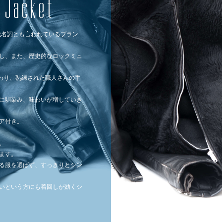
r Jacket
代名詞とも言われているブラン
し、また、歴史的なロックミュ
こだわり、熟練された職人さんの手
に馴染み、味わいが増していき
ア付き。
。
ます。
る服を選ばず、すっきりとシン
いという方にも着回しが効くシ