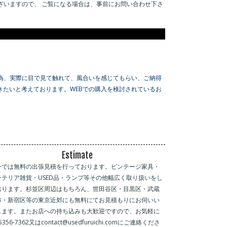
ざいますので、 ご覧になる場合は、事前にお問い合わせ下さ
為、実際に目で見て触れて、風合いを感じてもらい、ご納得
たいと考えております。WEBでの購入を検討されているお
Estimate
一では無料の出張見積を行っております。ビンテージ家具・
ンテリア雑貨・USED品・ランプ等その他幅広く取り扱いをし
おります。杉並区周辺はもちろん、世田谷区・目黒区・武蔵
市・新宿区等の東京近郊にも無料にてお見積もりにお伺いい
します。またお店への持ち込みも大歓迎ですので、お気軽に
-5356-7362又はcontact@usedfuruichi.comにご連絡くださ