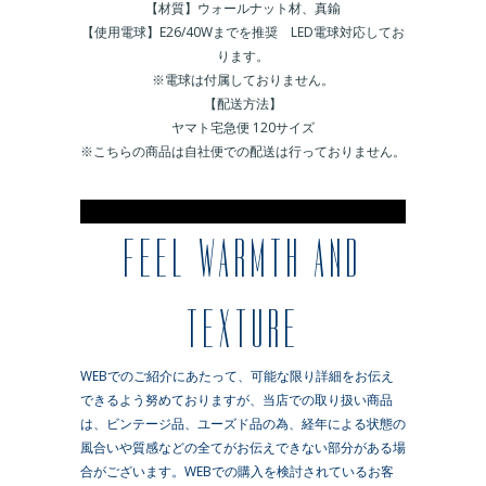
【材質】ウォールナット材、真鍮
【使用電球】E26/40Wまでを推奨 LED電球対応してお
ります。
※電球は付属しておりません。
【配送方法】
ヤマト宅急便 120サイズ
※こちらの商品は自社便での配送は行っておりません。
※
FEEL WARMTH AND
TEXTURE
WEBでのご紹介にあたって、可能な限り詳細をお伝え
できるよう努めておりますが、当店での取り扱い商品
は、ビンテージ品、ユーズド品の為、経年による状態の
風合いや質感などの全てがお伝えできない部分がある場
合がございます。WEBでの購入を検討されているお客