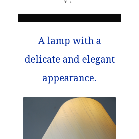
す。
A lamp with a
delicate and elegant
appearance.