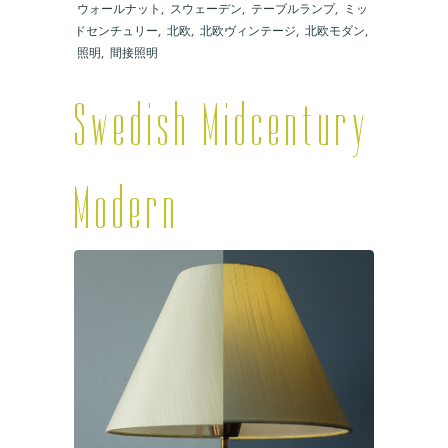
ウォールナット
,
スウェーデン
,
テーブルランプ
,
ミッ
ドセンチュリー
,
北欧
,
北欧ヴィンテージ
,
北欧モダン
,
照明
,
間接照明
Swedish Midcentury
Modern