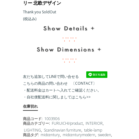
リー 北欧デザイン
Thank you SoldOut
(税込み)
∵∵∵
∵∵∵
友だち追加してLINEで問い合せる
こちらの商品の問い合わせ 〔CONTACT〕
・配送料金はカートへ入れてご確認ください。
・
自社便配送料に関しましてはこちら>>
在庫切れ
商品コード:
1003906
商品カテゴリー:
FURUICHI/product
,
INTERIOR
,
LIGHTING
,
Scandinavian furniture
,
table-lamp
商品タグ:
midcentury
,
midcenturymodern
,
sweden
,