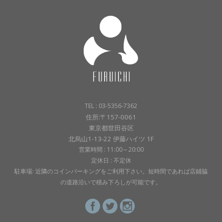
TEL : 03-5356-7362
住所:〒157-0061
東京都世田谷区
北烏山1-13-22 伊藤ハイツ 1F
営業時間 : 11:00～20:00
定休日 : 不定休
駐車場: 近隣のコインパーキングをご利用下さい。短時間であれば店鋪脇
の道路沿いで積み下ろしが可能です。