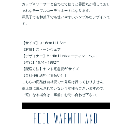
カップ＆ソーサーと合わせて使うと雰囲気が増しておし
ゃれなテーブルコーディネートになります。
洋菓子でも和菓子でも使いやすいシンプルなデザインで
す。
＿
【サイズ】φ 16cm H 1.8cm
【材質】ストーンウェア
【デザイナー】Martin Hunt/マーティン・ハント
【年代】1974～1992年
【配送方法】ヤマト宅急便60サイズ
【自社便配送料（着払い）】
こちらの商品は自社便での発送は行っておりません。
※店舗に展示されていない可能性もございますので、
ご覧になる場合は、事前にお問い合わせ下さい。
※
FEEL WARMTH AND