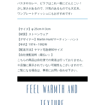
パスタやカレー、ピラフはこれ一枚にどんとこい！
少し深さがあるので、汁気のあるものでも大丈夫。
ワンプレートディッシュにもおすすめです♪
＿
【サイズ】φ 25cm H 3cm
【材質】ストーンウェア
【デザイナー】Martin Hunt/マーティン・ハント
【年代】1974～1992年
【配送方法】ヤマト宅急便80サイズ
【自社便配送料（着払い）】
こちらの商品は自社便での発送は行っておりません。
※店舗に展示されていない可能性もございますので、
ご覧になる場合は、事前にお問い合わせ下さい。
※
FEEL WARMTH AND
TEXTURE