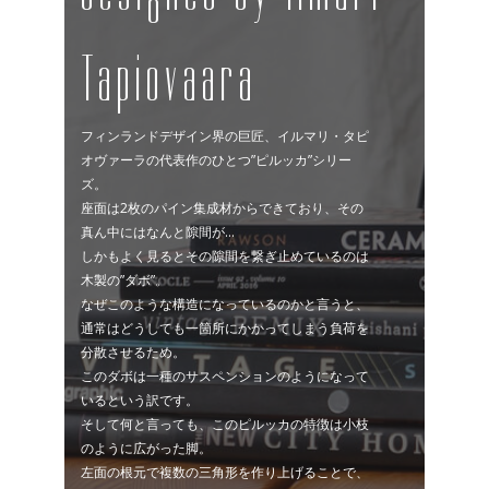
Tapiovaara
フィンランドデザイン界の巨匠、イルマリ・タピ
オヴァーラの代表作のひとつ”ピルッカ”シリー
ズ。
座面は2枚のパイン集成材からできており、その
真ん中にはなんと隙間が…
しかもよく見るとその隙間を繋ぎ止めているのは
木製の”ダボ”。
なぜこのような構造になっているのかと言うと、
通常はどうしても一箇所にかかってしまう負荷を
分散させるため。
このダボは一種のサスペンションのようになって
いるという訳です。
そして何と言っても、このピルッカの特徴は小枝
のように広がった脚。
左面の根元で複数の三角形を作り上げることで、