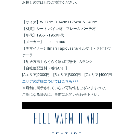
お探しの方はぜひご検討ください。
＿
【サイズ】W 37cm D 34cm H 75cm SH 40cm
【材質】シート パイン材 フレーム バーチ材
【年代】1955〜1960年代
【メーカー】Laukaan puu
【デザイナー】Ilmari Tapiovaara/イルマリ・タピオヴ
ァーラ
【配送方法】らくらく家財宅急便 Aランク
【自社便配送料（着払い）】
[Aエリア]2000円 [Bエリア]3000円 [Cエリア]4000円
エリアの詳細についてはこちら>>>
※店舗に展示されていない可能性もございますので、
ご覧になる場合は、事前にお問い合わせ下さい。
※
FEEL WARMTH AND