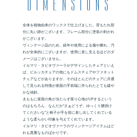
全体を植物由来のワックスで仕上げました。背もたれ部
分に丸い跡がございます。フレーム部分に塗装の剥がれ
がございます。
ヴィンテージ品のため、経年や使用による傷や擦れ、汚
れが全体的にございますが、使用に差し支えるほどのダ
メージはございません。
イルマリ・タピオヴァーラがデザインしたチェアといえ
ば、ピルッカチェアの他にもドムスチェアやファネット
チェアなどがありますが、そのほとんどのチェアに共通
して見られる特徴が座面の手前端に作られたとても緩や
かな傾斜。
太ももに座面の角が当たらず座り心地がUPするという
のはもちろん、なんだか”さぁどうぞ、ゆっくり腰掛け
てくださいな”と椅子が手を前に差し出してくれている
ような柔らかい印象を与えてくれています。
イルマリ・タピオヴァーラのヴィンテージアイテムはど
れも貴重なものばかりです。