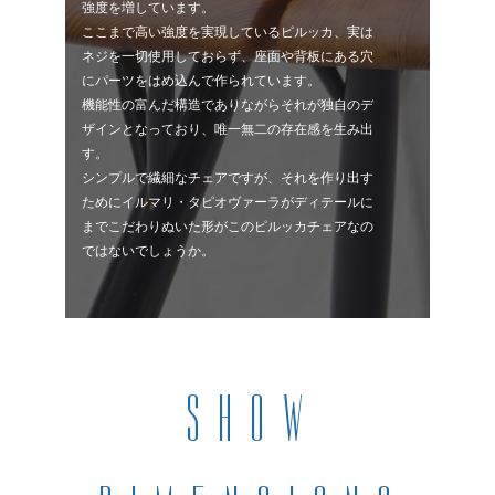
強度を増しています。
ここまで高い強度を実現しているピルッカ、実は
ネジを一切使用しておらず、座面や背板にある穴
にパーツをはめ込んで作られています。
機能性の富んだ構造でありながらそれが独自のデ
ザインとなっており、唯一無二の存在感を生み出
す。
シンプルで繊細なチェアですが、それを作り出す
ためにイルマリ・タピオヴァーラがディテールに
までこだわりぬいた形がこのピルッカチェアなの
ではないでしょうか。