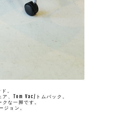
ッド。
、Tom Vac/トムバック。
ークな一脚です。
バージョン。