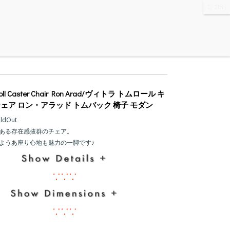
WS
・ABOUT
・CONTACT
 Roll Caster Chair Ron Arad/ヴィトラ トムロール キ
ェア ロン・アラッド トムバック 椅子 モダン
oldOut
ある存在感抜群のチェア。
ようあ座り心地も魅力の一脚です♪
∵∵∵
∵∵∵