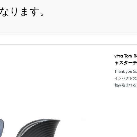
・ITEM
・SHOPPING-GUIDE
・REUSE
・NE
vitra Tom
ャスターチ
Thank you S
インパクトの
包み込まれる