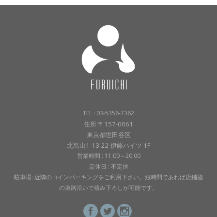
TEL : 03-5356-7362
住所:〒157-0061
東京都世田谷区
北烏山1-13-22 伊藤ハイツ 1F
営業時間 : 11:00～20:00
定休日 : 不定休
駐車場: 近隣のコインパーキングをご利用下さい。短時間であれば店鋪脇
の道路沿いで積み下ろしが可能です。