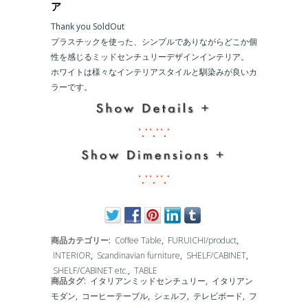
ア
Thank you SoldOut
プラスチックを使った、シンプルでありながらどこか個
性を感じるミッドセンチュリーデザインインテリア。
ホワイトは様々なインテリアスタイルと馴染みが良いカ
ラーです。
∵∵∵
∵∵∵
商品カテゴリー:
Coffee Table
,
FURUICHI/product
,
INTERIOR
,
Scandinavian furniture
,
SHELF/CABINET
,
SHELF/CABINET etc.
,
TABLE
商品タグ:
イタリアンミッドセンチュリー
,
イタリアン
モダン
,
コーヒーテーブル
,
シェルフ
,
テレビボード
,
フ