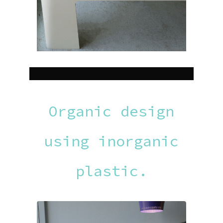
Organic design
using inorganic
plastic.