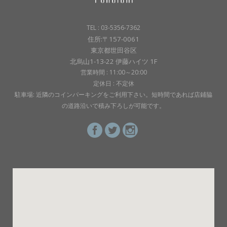
TEL : 03-5356-7362
住所:〒157-0061
東京都世田谷区
北烏山1-13-22 伊藤ハイツ 1F
営業時間 : 11:00～20:00
定休日 : 不定休
駐車場: 近隣のコインパーキングをご利用下さい。短時間であれば店鋪脇
の道路沿いで積み下ろしが可能です。