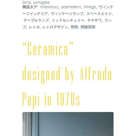
lamp
,
yamagiwa
商品タグ:
midcentury
,
postmodern
,
Vintage
,
ヴィンテ
ージインテリア
,
ヴィンテージランプ
,
スペースエイジ
,
テーブルランプ
,
ミッドセンチュリー
,
ヤマギワ
,
ラン
プ
,
レトロ
,
レトロデザイン
,
照明
,
間接照明
“Ceramica”
designed by Alfredo
Papi in 1970s