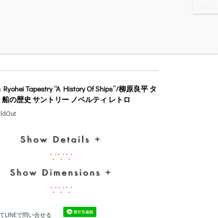
WS
・ABOUT
・CONTACT
 Ryohei Tapestry “A History Of Ships”/柳原良平 タ
 船の歴史 サントリー ノベルティ レトロ
oldOut
∵∵∵
∵∵∵
てLINEで問い合せる