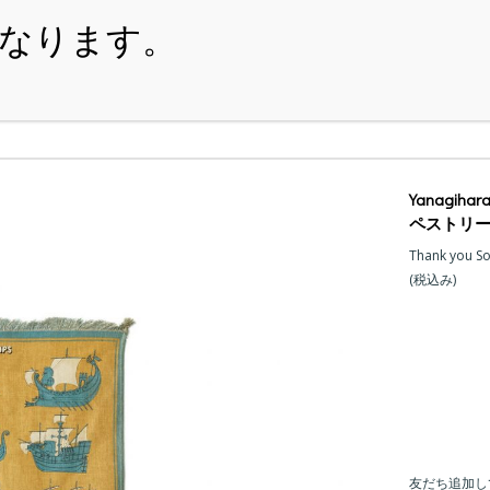
・ITEM
・SHOPPING-GUIDE
・REUSE
・NE
Yanagihara
ペストリー
Thank you S
(税込み)
友だち追加し