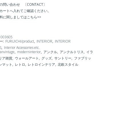
の問い合わせ 〔CONTACT〕
カートへ入れてご確認ください。
料に関しましてはこちら>>
1003605
ー:
FURUICHI/product
,
INTERIOR
,
INTERIOR
S
,
Interior Accessories etc.
anvintage
,
moderninterior
,
アンクル
,
アンクルトリス
,
イラ
リア雑貨
,
ウォールアート
,
グッズ
,
サントリー
,
ファブリッ
ンマット
,
レトロ
,
レトロインテリア
,
北欧スタイル