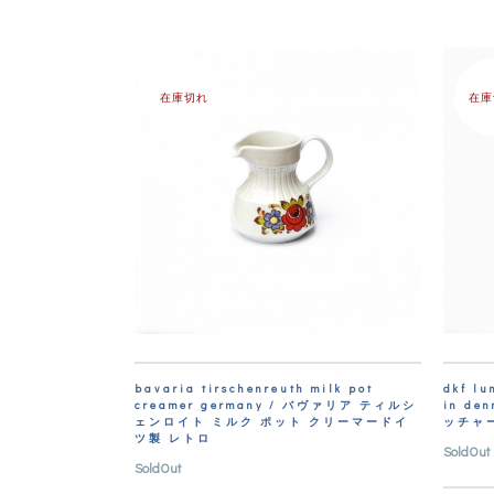
在庫切れ
在庫
bavaria tirschenreuth milk pot
dkf lu
creamer germany / バヴァリア ティルシ
in d
ェンロイト ミルク ポット クリーマードイ
ッチャ
ツ製 レトロ
SoldOut
SoldOut