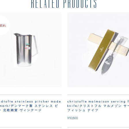
RELATED PRODUCTS
切れ
ndtofte stainless pitcher made
christofle malmaison serving 
enmark/デンマーク製 ステンレス ピ
knife/クリストフル マルメゾン 
ー 北欧雑貨 ヴィンテージ
フィッシュ ナイフ
¥
10,800