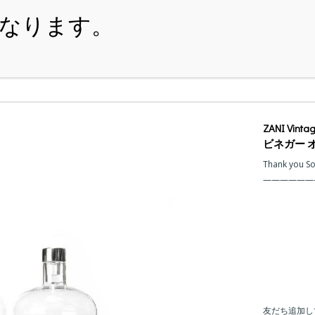
・ITEM
・SHOPPING-GUIDE
・REUSE
・NE
ZANI Vint
ビネガー 
Thank you S
友だち追加し