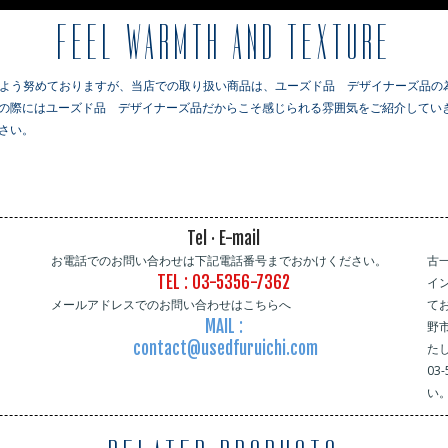
FEEL WARMTH AND TEXTURE
るよう努めておりますが、当店での取り扱い商品は、ユーズド品 デザイナーズ品の
の際にはユーズド品 デザイナーズ品だからこそ感じられる雰囲気をご紹介していき
さい。
Tel · E-mail
お電話でのお問い合わせは下記電話番号までおかけください。
古
TEL : 03-5356-7362
イ
メールアドレスでのお問い合わせはこちらへ
て
MAIL :
野
contact@usedfuruichi.com
た
03
い