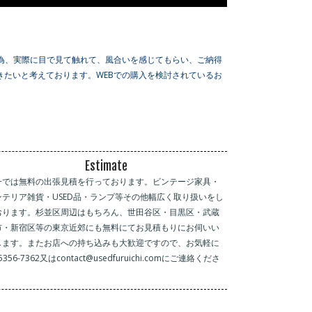
為、実際に目で見て触れて、風合いを感じてもらい、ご納得
たいと考えております。WEBでの購入を検討されているお
Estimate
一では無料の出張見積を行っております。ビンテージ家具・
ンテリア雑貨・USED品・ランプ等その他幅広く取り扱いをし
おります。杉並区周辺はもちろん、世田谷区・目黒区・武蔵
市・新宿区等の東京近郊にも無料にてお見積もりにお伺いい
します。またお店への持ち込みも大歓迎ですので、お気軽に
-5356-7362又はcontact@usedfuruichi.comにご連絡くださ
。