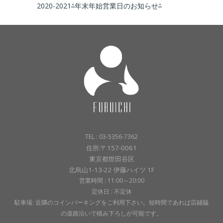
2020-2021⁂年末年始営業日のお知らせ⁂
TEL : 03-5356-7362
住所:〒157-0061
東京都世田谷区
北烏山1-13-22 伊藤ハイツ 1F
営業時間 : 11:00～20:00
定休日 : 不定休
駐車場: 近隣のコインパーキングをご利用下さい。短時間であれば店鋪脇
の道路沿いで積み下ろしが可能です。