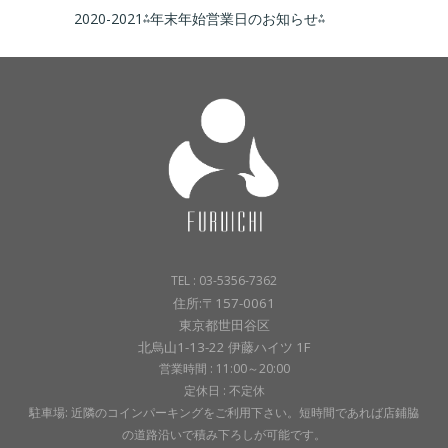
2020-2021⁂年末年始営業日のお知らせ⁂
TEL : 03-5356-7362
住所:〒157-0061
東京都世田谷区
北烏山1-13-22 伊藤ハイツ 1F
営業時間 : 11:00～20:00
定休日 : 不定休
駐車場: 近隣のコインパーキングをご利用下さい。短時間であれば店鋪脇
の道路沿いで積み下ろしが可能です。