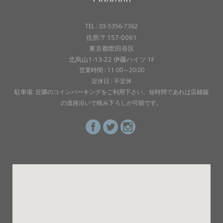
TEL : 03-5356-7362
住所:〒157-0061
東京都世田谷区
北烏山1-13-22 伊藤ハイツ 1F
営業時間 : 11:00～20:00
定休日 : 不定休
駐車場: 近隣のコインパーキングをご利用下さい。短時間であれば店鋪脇
の道路沿いで積み下ろしが可能です。