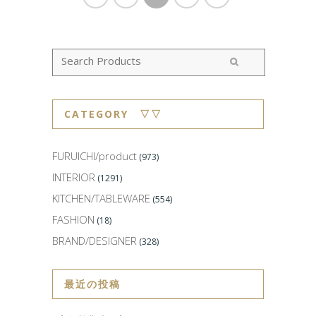
CATEGORY ▽▽
FURUICHI/product
(973)
INTERIOR
(1291)
KITCHEN/TABLEWARE
(554)
FASHION
(18)
BRAND/DESIGNER
(328)
最近の投稿