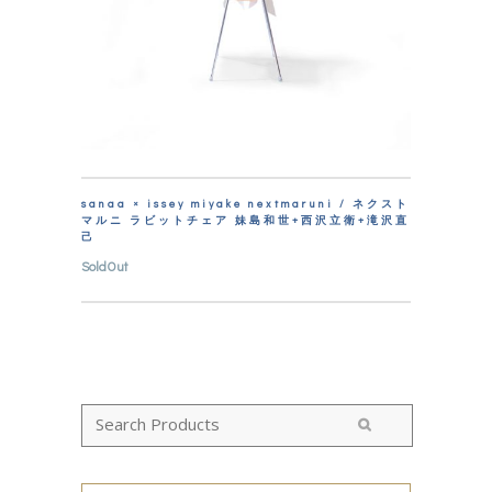
sanaa × issey miyake nextmaruni / ネクスト
マルニ ラビットチェア 妹島和世+西沢立衛+滝沢直
己
SoldOut