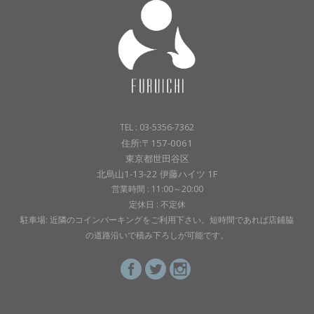
TEL : 03-5356-7362
住所:〒157-0061
東京都世田谷区
北烏山1-13-22 伊藤ハイツ 1F
営業時間 : 11:00～20:00
定休日 : 不定休
駐車場: 近隣のコインパーキングをご利用下さい。短時間であれば店鋪脇
の道路沿いで積み下ろしが可能です。