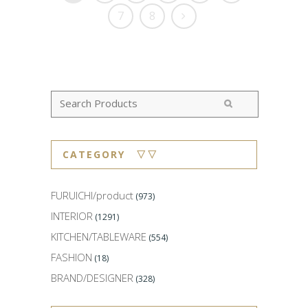
7
8
CATEGORY ▽▽
FURUICHI/product
(973)
INTERIOR
(1291)
KITCHEN/TABLEWARE
(554)
FASHION
(18)
BRAND/DESIGNER
(328)