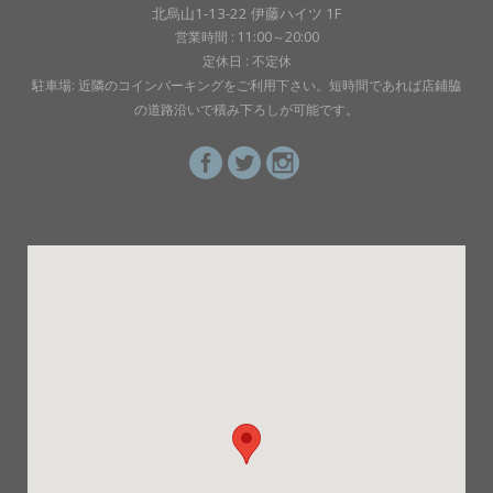
北烏山1-13-22 伊藤ハイツ 1F
営業時間 : 11:00～20:00
定休日 : 不定休
駐車場: 近隣のコインパーキングをご利用下さい。短時間であれば店鋪脇
の道路沿いで積み下ろしが可能です。