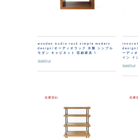
wooden audio rack simple modern
innovat
design/オーディオラック 木製 シンプル
desi
モダン キャビネット 収納家具 1
ーディオ
イン イ
SoldOut
SoldOut
在庫切れ
在庫