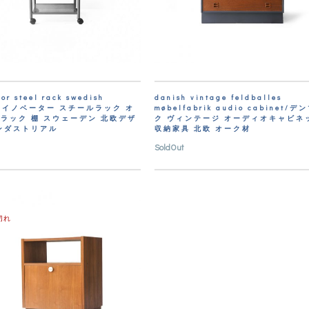
or steel rack swedish
danish vintage feldballes
gn/イノベーター スチールラック オ
møbelfabrik audio cabinet/デ
ラック 棚 スウェーデン 北欧デザ
ク ヴィンテージ オーディオキャビネ
ンダストリアル
収納家具 北欧 オーク材
SoldOut
切れ