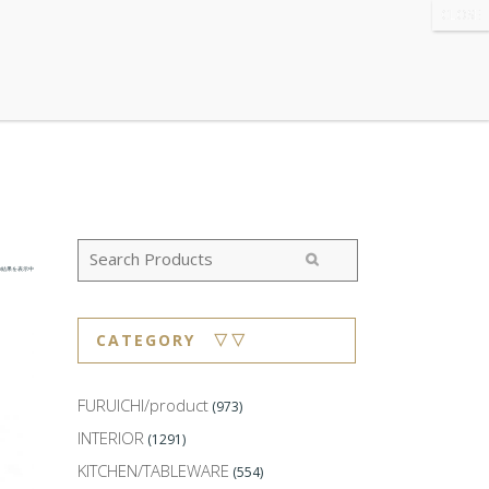
WS
・ABOUT
・CONTACT
の結果を表示中
CATEGORY ▽▽
FURUICHI/product
(973)
INTERIOR
(1291)
KITCHEN/TABLEWARE
(554)