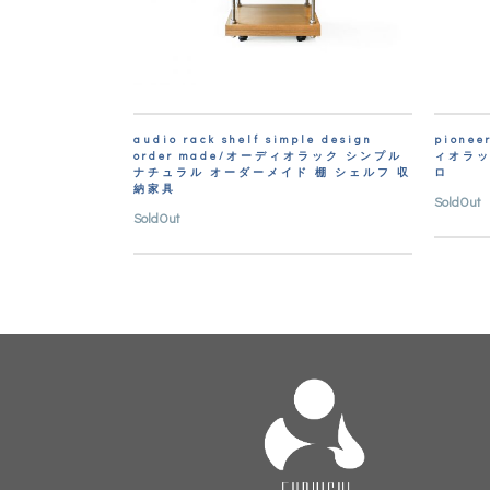
audio rack shelf simple design
pione
order made/オーディオラック シンプル
ィオラッ
ナチュラル オーダーメイド 棚 シェルフ 収
ロ
納家具
SoldOut
SoldOut