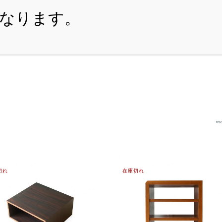
・ITEM
・SHOPPING-GUIDE
・REUSE
・NE
8件
切れ
在庫切れ