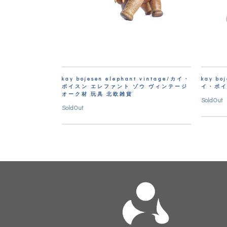
kay bojesen elephant vintage/カイ・
kay b
ボイスン エレファント ゾウ ヴィンテージ
イ・ボイ
オーク材 玩具 北欧雑貨
SoldOut
SoldOut