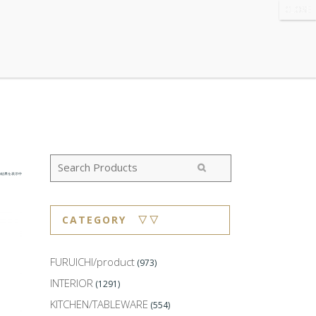
WS
・ABOUT
・CONTACT
の結果を表示中
CATEGORY ▽▽
FURUICHI/product
(973)
INTERIOR
(1291)
KITCHEN/TABLEWARE
(554)