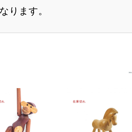
・ITEM
・SHOPPING-GUIDE
・REUSE
・NE
3件
切れ
在庫切れ