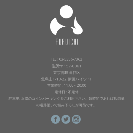
TEL : 03-5356-7362
住所:〒157-0061
東京都世田谷区
北烏山1-13-22 伊藤ハイツ 1F
営業時間 : 11:00～20:00
定休日 : 不定休
駐車場: 近隣のコインパーキングをご利用下さい。短時間であれば店鋪脇
の道路沿いで積み下ろしが可能です。