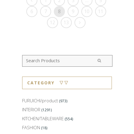
1
2
3
…
5
6
7
8
9
10
11
12
13
CATEGORY ▽▽
FURUICHI/product
(973)
INTERIOR
(1291)
KITCHEN/TABLEWARE
(554)
FASHION
(18)