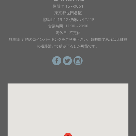
住所:〒157-0061
東京都世田谷区
北烏山1-13-22 伊藤ハイツ 1F
営業時間 : 11:00～20:00
定休日 : 不定休
駐車場: 近隣のコインパーキングをご利用下さい。短時間であれば店鋪脇
の道路沿いで積み下ろしが可能です。