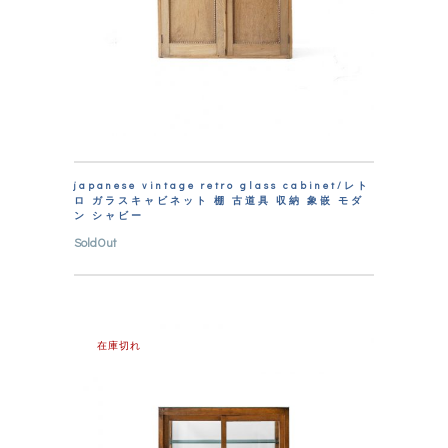
japanese vintage retro glass cabinet/レト
ロ ガラスキャビネット 棚 古道具 収納 象嵌 モダ
ン シャビー
SoldOut
在庫切れ