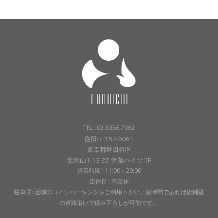
TEL : 03-5356-7362
住所:〒157-0061
東京都世田谷区
北烏山1-13-22 伊藤ハイツ 1F
営業時間 : 11:00～20:00
定休日 : 不定休
駐車場: 近隣のコインパーキングをご利用下さい。短時間であれば店鋪脇
の道路沿いで積み下ろしが可能です。