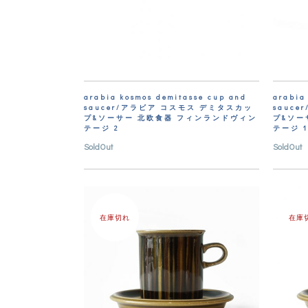
arabia kosmos demitasse cup and
arabia
saucer/アラビア コスモス デミタスカッ
sauc
プ&ソーサー 北欧食器 フィンランドヴィン
プ&ソー
テージ 2
テージ 1
SoldOut
SoldOut
在庫切れ
在庫