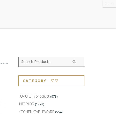
WS
・ABOUT
・CONTACT
 of 13 results
CATEGORY ▽▽
FURUICHI/product
(973)
INTERIOR
(1291)
KITCHEN/TABLEWARE
(554)