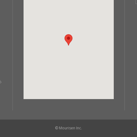
あ
© Mourisen Inc.