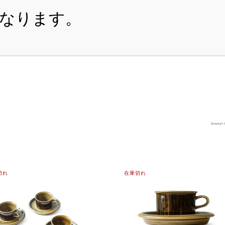
・ITEM
・SHOPPING-GUIDE
・REUSE
・NE
Showing 1–9
切れ
在庫切れ