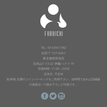
TEL : 03-5356-7362
住所:〒157-0061
東京都世田谷区
北烏山1-13-22 伊藤ハイツ 1F
営業時間 : 11:00～20:00
定休日 : 不定休
駐車場: 近隣のコインパーキングをご利用下さい。短時間であれば店鋪脇
の道路沿いで積み下ろしが可能です。