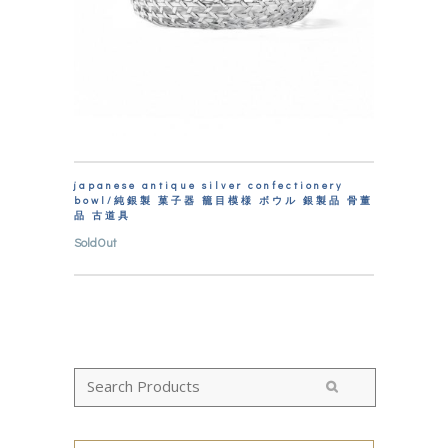
japanese antique silver confectionery
bowl/純銀製 菓子器 籠目模様 ボウル 銀製品 骨董
品 古道具
SoldOut