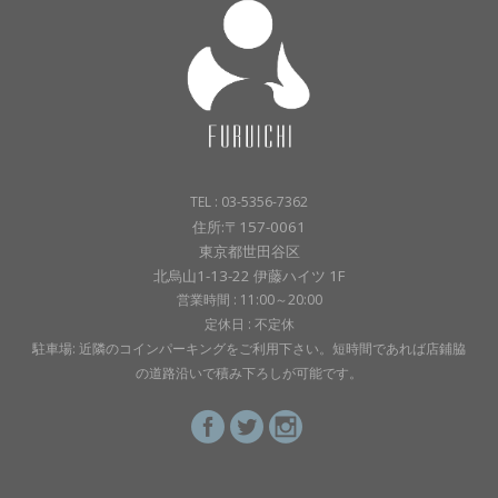
TEL : 03-5356-7362
住所:〒157-0061
東京都世田谷区
北烏山1-13-22 伊藤ハイツ 1F
営業時間 : 11:00～20:00
定休日 : 不定休
駐車場: 近隣のコインパーキングをご利用下さい。短時間であれば店鋪脇
の道路沿いで積み下ろしが可能です。