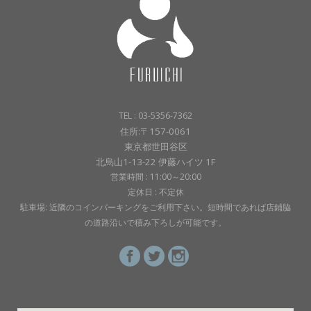
TEL : 03-5356-7362
住所:〒157-0061
東京都世田谷区
北烏山1-13-22 伊藤ハイツ 1F
営業時間 : 11:00～20:00
定休日 : 不定休
駐車場: 近隣のコインパーキングをご利用下さい。短時間であれば店鋪脇
の道路沿いで積み下ろしが可能です。