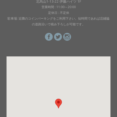
北烏山1-13-22 伊藤ハイツ 1F
営業時間 : 11:00～20:00
定休日 : 不定休
駐車場: 近隣のコインパーキングをご利用下さい。短時間であれば店鋪脇
の道路沿いで積み下ろしが可能です。