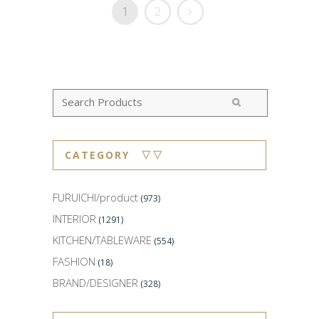
1
2
CATEGORY ▽▽
FURUICHI/product
(973)
INTERIOR
(1291)
KITCHEN/TABLEWARE
(554)
FASHION
(18)
BRAND/DESIGNER
(328)