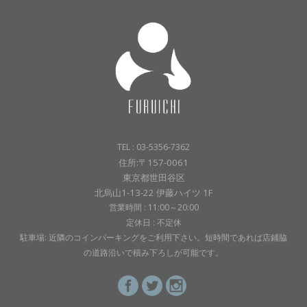
TEL : 03-5356-7362
住所:〒157-0061
東京都世田谷区
北烏山1-13-22 伊藤ハイツ 1F
営業時間 : 11:00～20:00
定休日 : 不定休
駐車場: 近隣のコインパーキングをご利用下さい。短時間であれば店鋪脇
の道路沿いで積み下ろしが可能です。